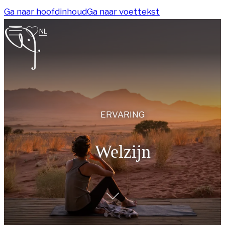
Ga naar hoofdinhoud
Ga naar voettekst
NL
ERVARING
Welzijn