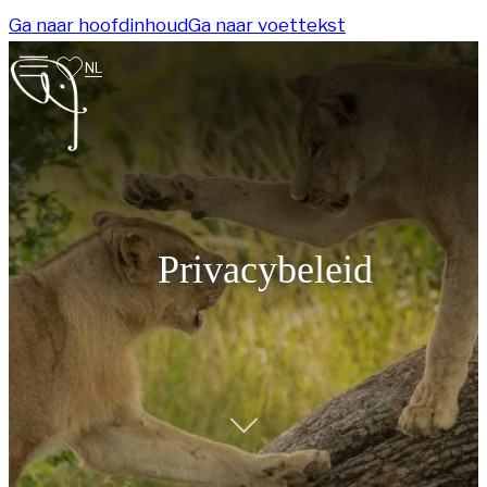
Ga naar hoofdinhoud
Ga naar voettekst
NL
Privacybeleid