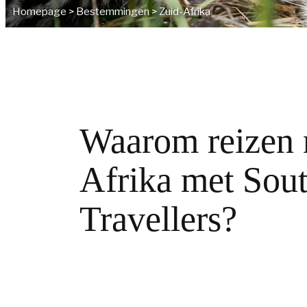
Homepage
>
Bestemmingen
>
Zuid-Afrika
Waarom reizen 
Afrika met Sout
Travellers?