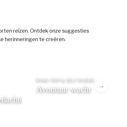
 soorten reizen. Ontdek onze suggesties
e herinneringen te creëren.
ROAD TRIP & ZELF RIJDEN
Avontuur wacht
edachte