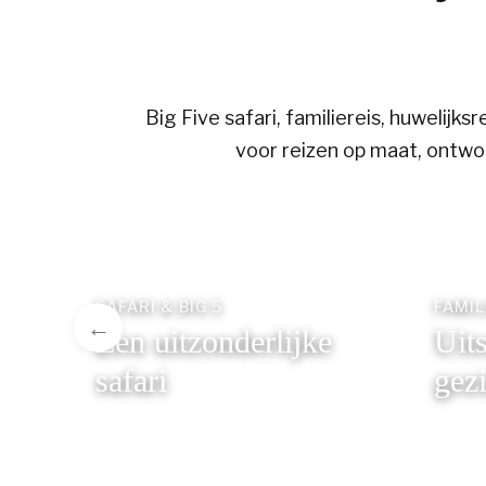
Big Five safari, familiereis, huwelijk
voor reizen op maat, ontwo
SAFARI & BIG 5
FAMIL
Een uitzonderlijke
Uits
safari
gez