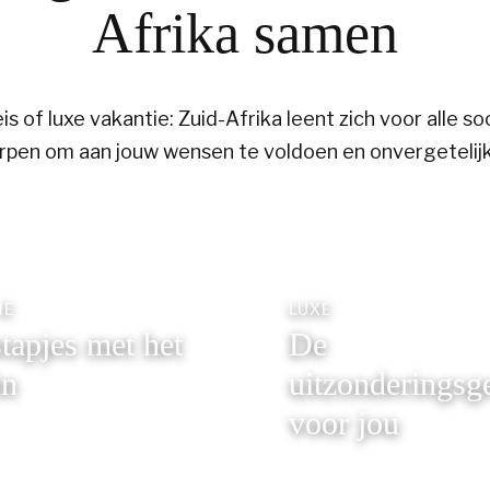
Afrika samen
sreis of luxe vakantie: Zuid-Afrika leent zich voor alle
rpen om aan jouw wensen te voldoen en onvergetelijk
IE
LUXE
tapjes met het
De
in
uitzonderingsg
voor jou