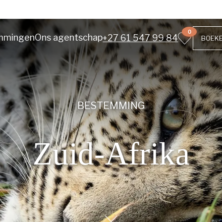
0
mmingen
Ons agentschap
+27 61 547 99 84
BOEK
BESTEMMING
Zuid-Afrika