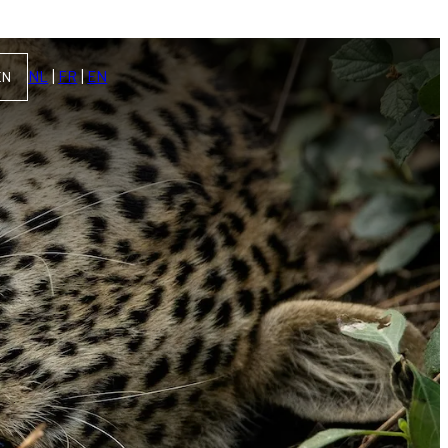
NL
|
FR
|
EN
EN