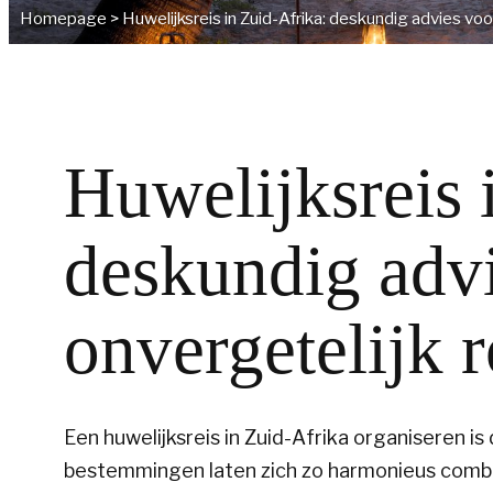
Homepage
>
Huwelijksreis in Zuid-Afrika: deskundig advies voo
Huwelijksreis 
deskundig adv
onvergetelijk 
Een
huwelijksreis in Zuid-Afrika
organiseren is 
bestemmingen laten zich zo harmonieus combin