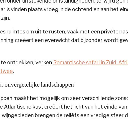
ren onder uitstekende omstandigheden, terwijl u geni
i’s vinden plaats vroeg in de ochtend en aan het ein
ijn.
s ruimtes om uit te rusten, vaak met een privéterra
anning creëert een evenwicht dat bijzonder wordt g
 te ontdekken, verken
Romantische safari in Zuid-Afri
r twee
.
: onvergetelijke landschappen
happen maakt het mogelijk om zeer verschillende zo
e Atlantische kust creëert het licht van het einde va
 wijngebieden brengen de reliëfs een vredige sfeer d