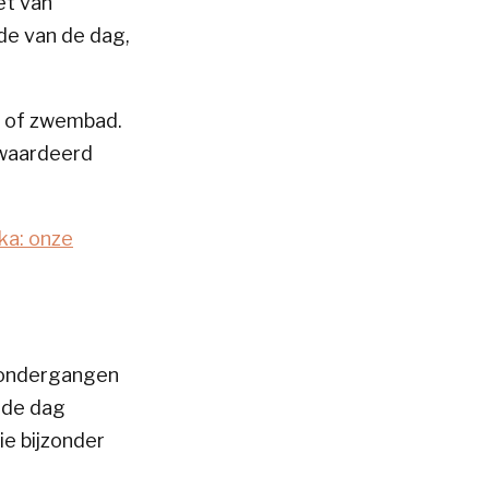
et van
de van de dag,
s of zwembad.
ewaardeerd
ka: onze
nsondergangen
n de dag
ie bijzonder