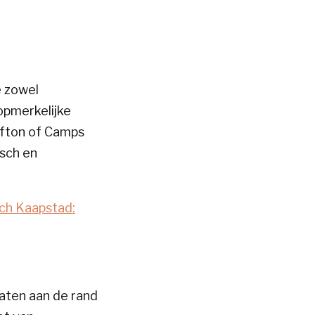
e zowel
 opmerkelijke
ifton of Camps
osch en
ch Kaapstad:
vaten aan de rand