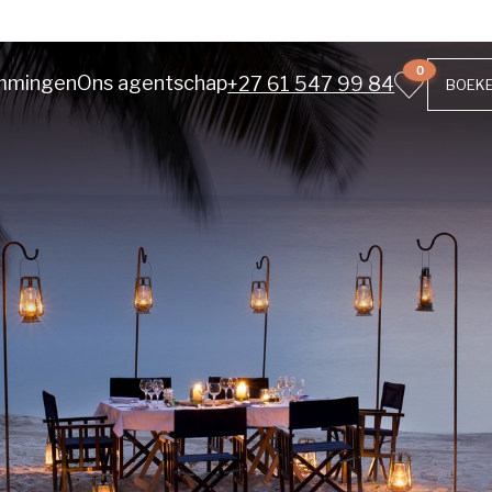
0
mmingen
Ons agentschap
+27 61 547 99 84
BOEK