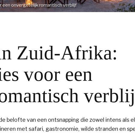
r een onvergetelijk romantisch verblijf
in Zuid-Afrika:
ies voor een
romantisch verblij
de belofte van een ontsnapping die zowel intens als e
eren met safari, gastronomie, wilde stranden en spe