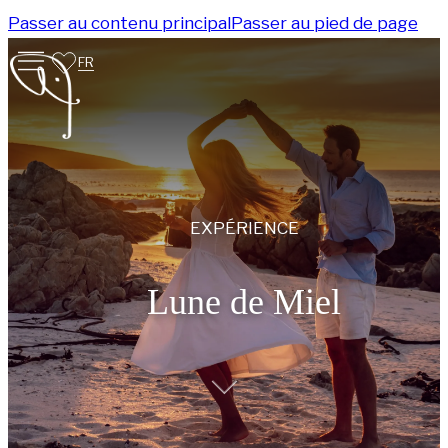
Passer au contenu principal
Passer au pied de page
FR
EXPÉRIENCE
Lune de Miel