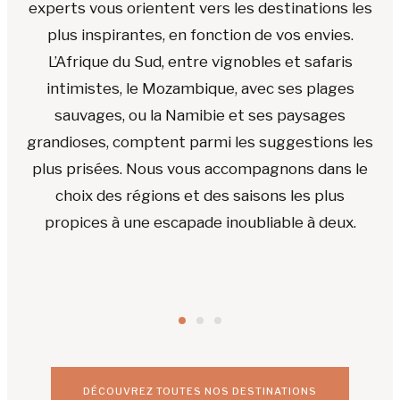
experts vous orientent vers les destinations les
plus inspirantes, en fonction de vos envies.
L’Afrique du Sud, entre vignobles et safaris
intimistes, le Mozambique, avec ses plages
sauvages, ou la Namibie et ses paysages
BOTSWANA
AFRIQUE DU
grandioses, comptent parmi les suggestions les
Safaris
SUD
plus prisées. Nous vous accompagnons dans le
Big Five
d’exception
choix des régions et des saisons les plus
& Routes
& lodges
propices à une escapade inoubliable à deux.
panoramiques
exclusifs
DÉCOUVREZ TOUTES NOS DESTINATIONS