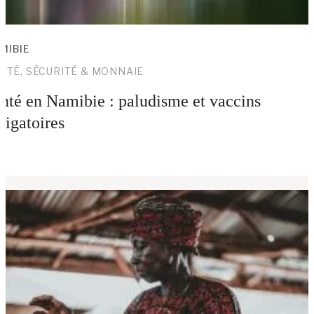
MIBIE
NTÉ, SÉCURITÉ & MONNAIE
nté en Namibie : paludisme et vaccins
ligatoires