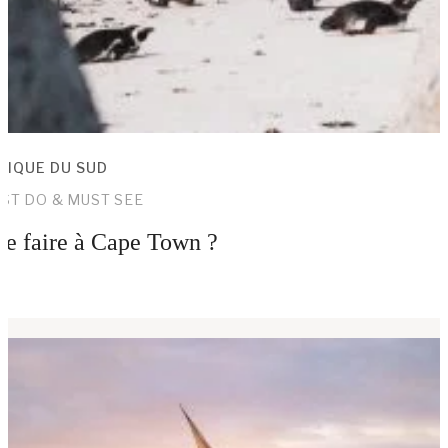
RIQUE DU SUD
ST DO & MUST SEE
e faire à Cape Town ?