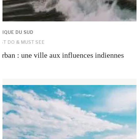
RIQUE DU SUD
ST DO & MUST SEE
rban : une ville aux influences indiennes