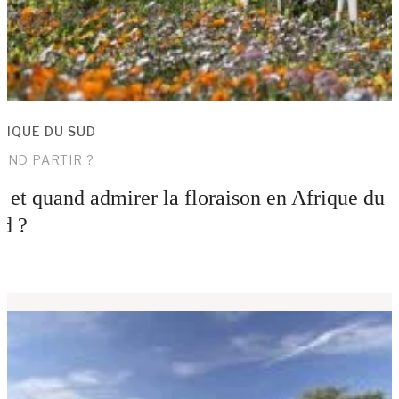
RIQUE DU SUD
AND PARTIR ?
 et quand admirer la floraison en Afrique du
d ?