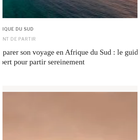
RIQUE DU SUD
ANT DE PARTIR
éparer son voyage en Afrique du Sud : le guid
pert pour partir sereinement