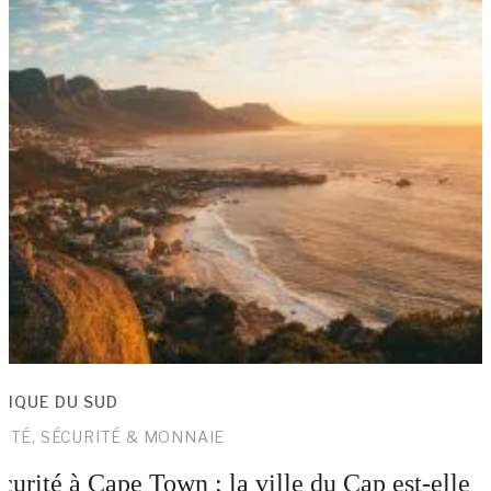
RIQUE DU SUD
NTÉ, SÉCURITÉ & MONNAIE
curité à Cape Town : la ville du Cap est-elle