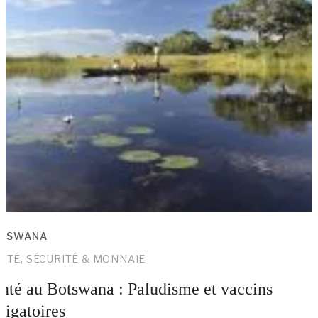
TSWANA
NTÉ, SÉCURITÉ & MONNAIE
nté au Botswana : Paludisme et vaccins
ligatoires