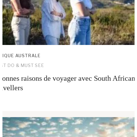
RIQUE AUSTRALE
ST DO & MUST SEE
bonnes raisons de voyager avec South African
avellers