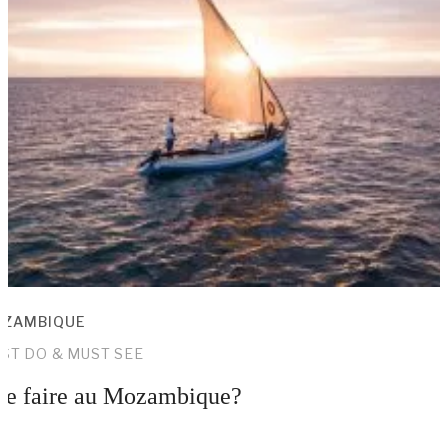
ZAMBIQUE
ST DO & MUST SEE
e faire au Mozambique?