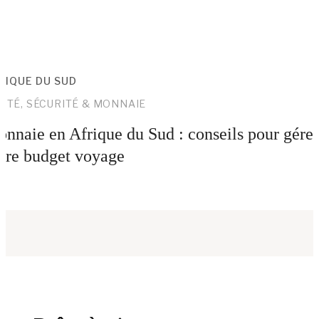
RIQUE DU SUD
NTÉ, SÉCURITÉ & MONNAIE
nnaie en Afrique du Sud : conseils pour gére
tre budget voyage