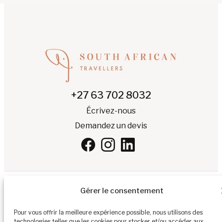
+27 63 702 8032
Écrivez-nous
Demandez un devis
Gérer le consentement
FR
▾
Pour vous offrir la meilleure expérience possible, nous utilisons des
technologies telles que les cookies pour stocker et/ou accéder aux