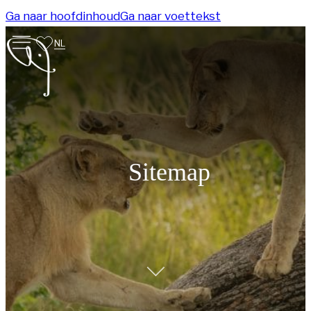
Ga naar hoofdinhoud
Ga naar voettekst
NL
Sitemap