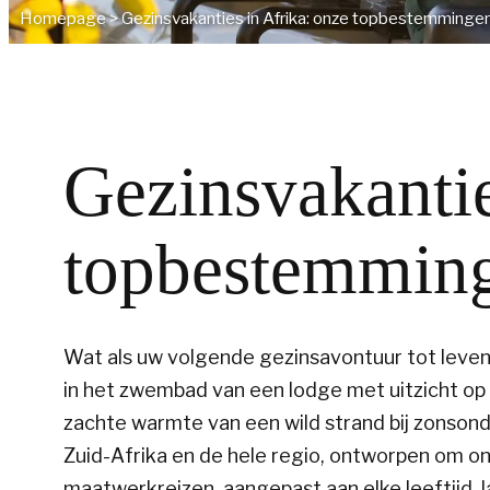
Homepage
>
Gezinsvakanties in Afrika: onze topbestemminge
Gezinsvakantie
topbestemmin
Wat als uw volgende gezinsavontuur tot leven k
in het zwembad van een lodge met uitzicht op 
zachte warmte van een wild strand bij zonsonde
Zuid-Afrika en de hele regio, ontworpen om 
maatwerkreizen, aangepast aan elke leeftijd, 