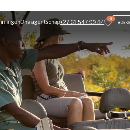
0
mmingen
Ons agentschap
+27 61 547 99 84
BOEK