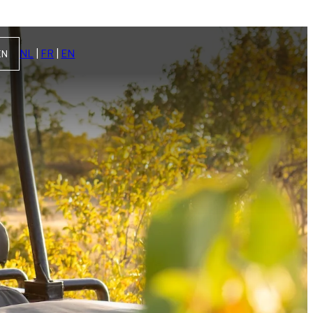
NL
|
FR
|
EN
EN