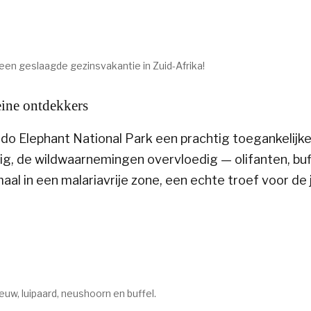
 een geslaagde gezinsvakantie in Zuid-Afrika!
eine ontdekkers
ddo Elephant National Park een prachtig toegankelijke
ig, de wildwaarnemingen overvloedig — olifanten, buf
maal in een malariavrije zone, een echte troef voor de
euw, luipaard, neushoorn en buffel.