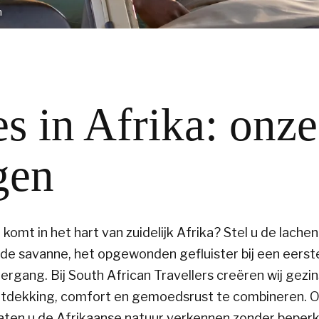
n
s in Afrika: onze
gen
omt in het hart van zuidelijk Afrika? Stel u de lache
de savanne, het opgewonden gefluister bij een eerste
rgang. Bij South African Travellers creëren wij gezin
ontdekking, comfort en gemoedsrust te combineren. 
laten u de Afrikaanse natuur verkennen zonder beperk