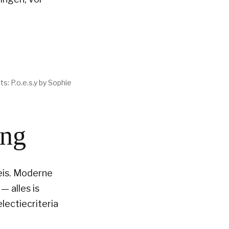
 P.o.e.s.y by Sophie
ing
reis. Moderne
— alles is
ectiecriteria