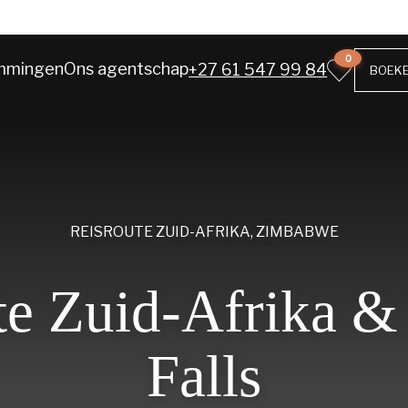
0
mmingen
Ons agentschap
+27 61 547 99 84
BOEK
REISROUTE
ZUID-AFRIKA
,
ZIMBABWE
te Zuid-Afrika & 
Falls