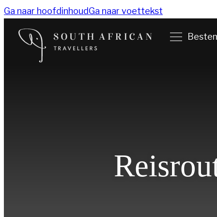
Ga naar hoofdinhoud
Ga naar voettekst
Beste
Reisrou