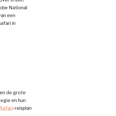
hobe National
van een
fari in
rsen de grote
tegie en hun
Safari
-reisplan