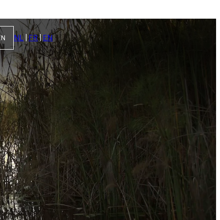
NL
|
FR
|
EN
EN