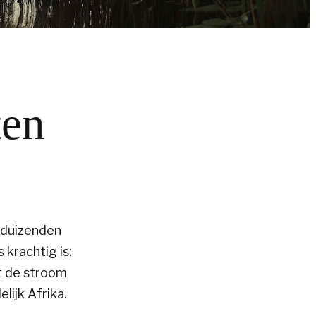
ten
 duizenden
 krachtig is:
et de stroom
lijk Afrika.