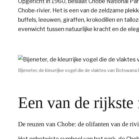
Opgericht in 1960, beslaat Chobe National Pa
Chobe-rivier. Het is een van de zeldzame plekke
buffels, leeuwen, giraffen, krokodillen en tal
evenwicht tussen natuurlijke kracht en de elega
Bijeneter, de kleurrijke vogel die de vlaktes van Botswana 
Een van de rijkste 
De reuzen van Chobe: de olifanten van de rivi
Het onbetwiste symbool van het park, de Chobe-o