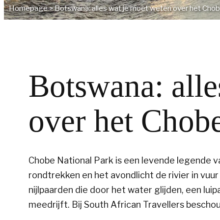
Homepage
>
Botswana: alles wat je moet weten over het Chob
Botswana: alle
over het Chobe
Chobe National Park is een levende legende 
rondtrekken en het avondlicht de rivier in vuur 
nijlpaarden die door het water glijden, een lui
meedrijft. Bij South African Travellers bescho