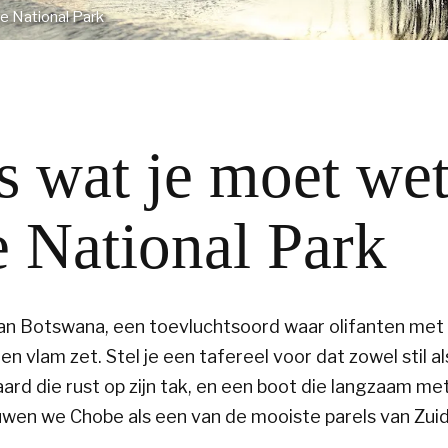
e National Park
s wat je moet we
 National Park
van Botswana, een toevluchtsoord waar olifanten met
en vlam zet. Stel je een tafereel voor dat zowel stil als
paard die rust op zijn tak, en een boot die langzaam m
uwen we Chobe als een van de mooiste parels van Zuide