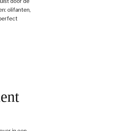
uist door de
n: olifanten,
 perfect
nent
over in een