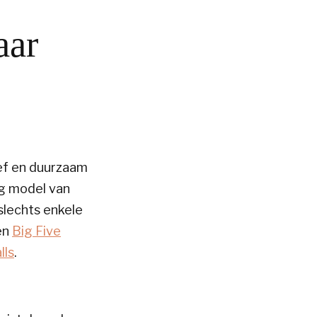
aar
ief en duurzaam
ig model van
slechts enkele
en
Big Five
lls
.