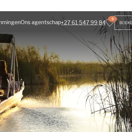
0
mmingen
Ons agentschap
+27 61 547 99 84
BOEK