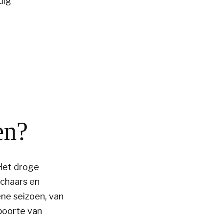
dig
en?
 Het droge
schaars en
ene seizoen, van
boorte van