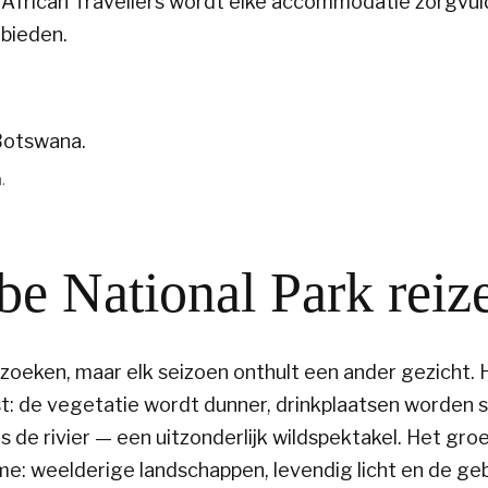
h African Travellers wordt elke accommodatie zorgvul
bieden.
.
e National Park reiz
bezoeken, maar elk seizoen onthult een ander gezicht.
rst: de vegetatie wordt dunner, drinkplaatsen worden 
 de rivier — een uitzonderlijk wildspektakel. Het gro
e: weelderige landschappen, levendig licht en de ge