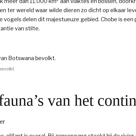
rk meer dan 11.000 km² aan vlaktes en bossen, doorkr
n ter wereld waar wilde dieren zo dicht op elkaar leve
loze vogels delen dit majestueuze gebied. Chobe is een
ntie van stilte.
bevolkt.
fauna’s van het conti
er
lifant is overal. Bij zonsopgang steekt hij de rivier 