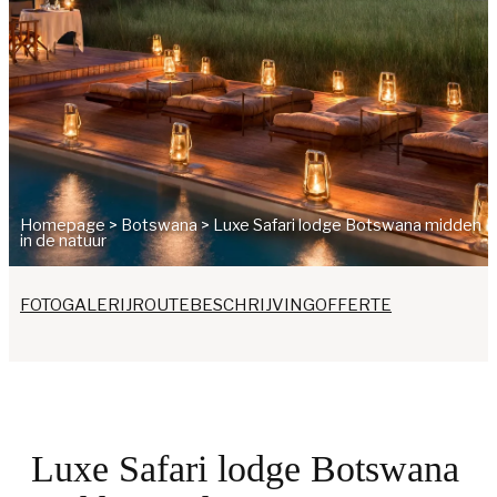
Homepage
>
Botswana
>
Luxe Safari lodge Botswana midden
in de natuur
FOTOGALERIJ
ROUTEBESCHRIJVING
OFFERTE
Luxe Safari lodge Botswana