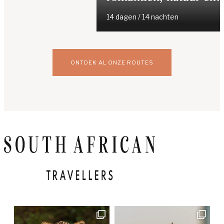
sublieme stranden
un créateur de voyage
14 dagen / 14 nachten
ONTDEK AL ONZE ROUTES