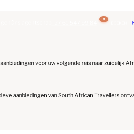
0
ngen
Ons agentschap
+27 61 547 99 84
BOEKEN
aanbiedingen voor uw volgende reis naar zuidelijk Afr
lusieve aanbiedingen van South African Travellers ont