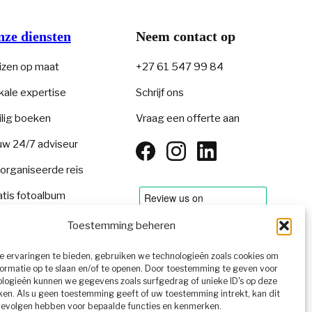
ze diensten
Neem contact op
izen op maat
+27 61 547 99 84
kale expertise
Schrijf ons
ilig boeken
Vraag een offerte aan
uw 24/7 adviseur
organiseerde reis
atis fotoalbum
Toestemming beheren
 ervaringen te bieden, gebruiken we technologieën zoals cookies om
ormatie op te slaan en/of te openen. Door toestemming te geven voor
NL
▾
logieën kunnen we gegevens zoals surfgedrag of unieke ID's op deze
ken. Als u geen toestemming geeft of uw toestemming intrekt, kan dit
gevolgen hebben voor bepaalde functies en kenmerken.