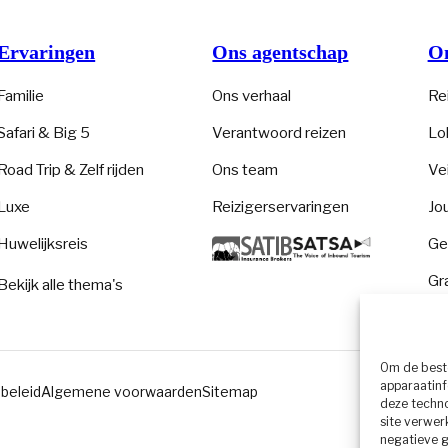
Ervaringen
Ons agentschap
On
Familie
Ons verhaal
Re
Safari & Big 5
Verantwoord reizen
Lo
Road Trip & Zelf rijden
Ons team
Ve
Luxe
Reizigerservaringen
Jo
Huwelijksreis
Ge
Gr
Bekijk alle thema's
Om de beste
apparaatinf
beleid
Algemene voorwaarden
Sitemap
deze techno
site verwer
negatieve 