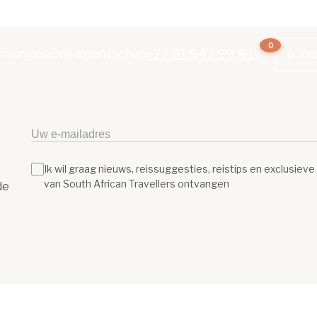
0
mmingen
Ons agentschap
+27 61 547 99 84
BOEK
Ik wil graag nieuws, reissuggesties, reistips en exclusiev
van South African Travellers ontvangen
de