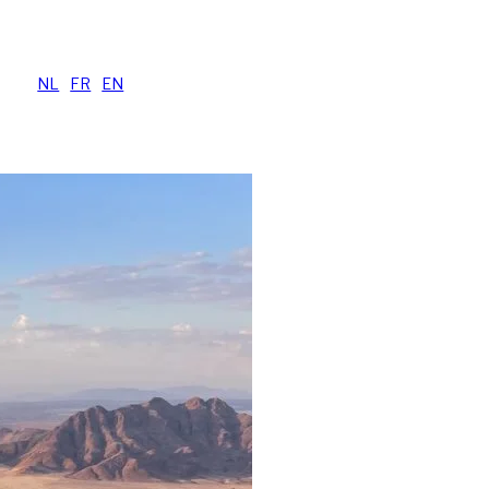
voyage
NL
|
FR
|
EN
VER