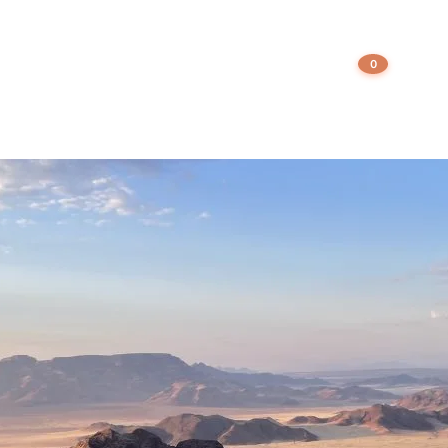
Type :
Carnet de 
0
stinations
Notre agence
+27 63 702 8032
RÉSER