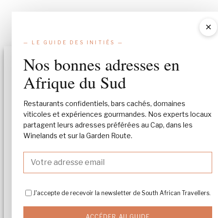
×
— LE GUIDE DES INITIÉS —
Nos bonnes adresses en
Gérer le consentement
Afrique du Sud
Pour vous offrir la meilleure expérience possible, nous utilisons des
technologies telles que les cookies pour stocker et/ou accéder aux
informations relatives à l'appareil. Le fait de consentir à ces technologies
Restaurants confidentiels, bars cachés, domaines
nous permettra de traiter des données telles que le comportement de
viticoles et expériences gourmandes. Nos experts locaux
navigation ou des identifiants uniques sur ce site. Le fait de ne pas
partagent leurs adresses préférées au Cap, dans les
consentir ou de retirer votre consentement peut avoir des conséquences
négatives sur certaines caractéristiques et fonctions.
Winelands et sur la Garden Route.
Accepter
Refuser
J'accepte de recevoir la newsletter de South African Travellers.
Voir les préférences
ACCÉDER AU GUIDE