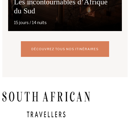
Les incontournables d’Afrique
du Sud
15 jours / 14 nuits
DÉCOUVREZ TOUS NOS ITINÉRAIRES