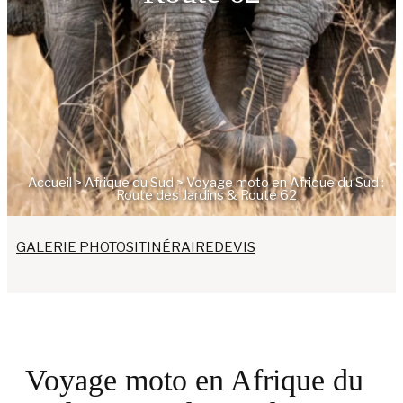
Accueil
>
Afrique du Sud
>
Voyage moto en Afrique du Sud :
Route des Jardins & Route 62
GALERIE PHOTOS
ITINÉRAIRE
DEVIS
Voyage moto en Afrique du