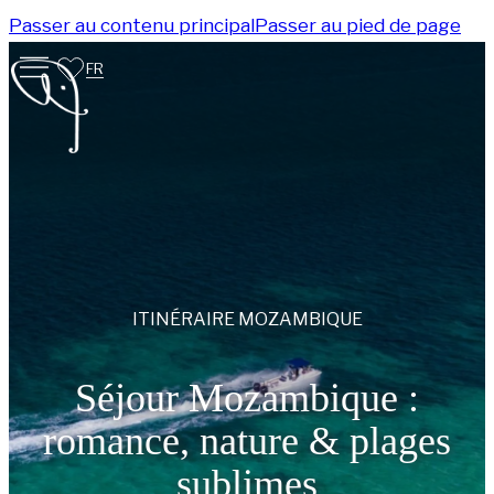
Passer au contenu principal
Passer au pied de page
FR
ITINÉRAIRE
MOZAMBIQUE
Séjour Mozambique :
romance, nature & plages
sublimes