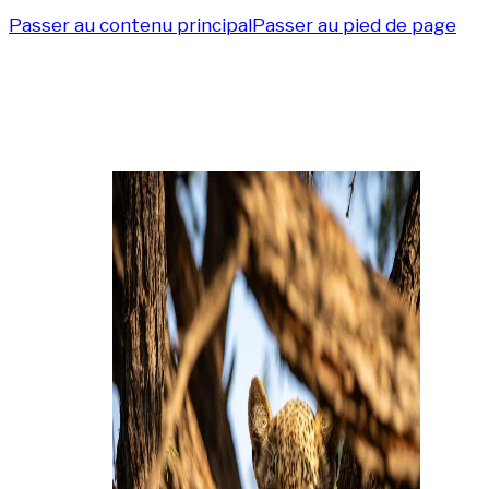
Passer au contenu principal
Passer au pied de page
Étiquette :
jaguar
FR